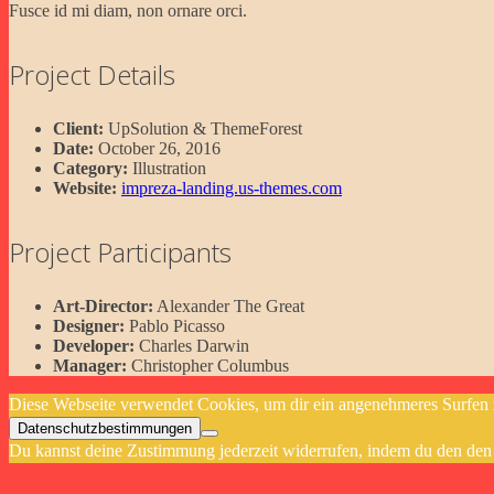
Fusce id mi diam, non ornare orci.
Project Details
Client:
UpSolution & ThemeForest
Date:
October 26, 2016
Category:
Illustration
Website:
impreza-landing.us-themes.com
Project Participants
Art-Director:
Alexander The Great
Designer:
Pablo Picasso
Developer:
Charles Darwin
Manager:
Christopher Columbus
Diese Webseite verwendet Cookies, um dir ein angenehmeres Surfen z
Datenschutzbestimmungen
Du kannst deine Zustimmung jederzeit widerrufen, indem du den den