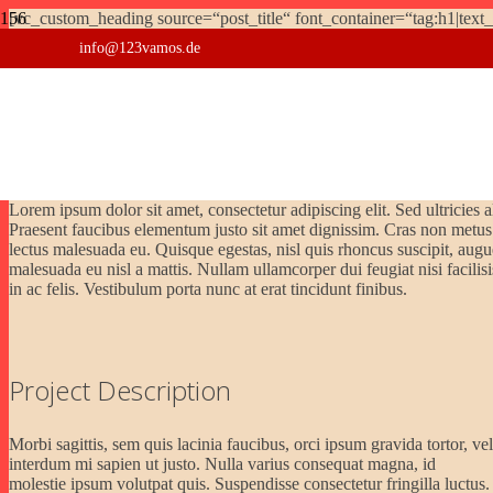
[vc_custom_heading source=“post_title“ font_container=“tag:h1|text
info@123vamos.de
Project Example 4 – Slider
Project Example 1 – Square Book
Project Example 3 – Business
Project Example 2 – Business
Quisque euismod
Video
Mockups
Kurse
Photography
placerat vehicula.
Lorem ipsum dolor sit amet, consectetur adipiscing elit. Sed ultricies a
Praesent faucibus elementum justo sit amet dignissim. Cras non metus
lectus malesuada eu. Quisque egestas, nisl quis rhoncus suscipit, augue
malesuada eu nisl a mattis. Nullam ullamcorper dui feugiat nisi facilisi
in ac felis. Vestibulum porta nunc at erat tincidunt finibus.
Project Description
Morbi sagittis, sem quis lacinia faucibus, orci ipsum gravida tortor, vel
interdum mi sapien ut justo. Nulla varius consequat magna, id
molestie ipsum volutpat quis. Suspendisse consectetur fringilla luctus.