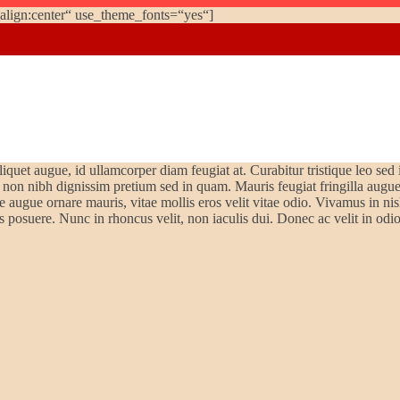
_align:center“ use_theme_fonts=“yes“]
liquet augue, id ullamcorper diam feugiat at. Curabitur tristique leo sed 
 non nibh dignissim pretium sed in quam. Mauris feugiat fringilla augu
 augue ornare mauris, vitae mollis eros velit vitae odio. Vivamus in nisl
s posuere. Nunc in rhoncus velit, non iaculis dui. Donec ac velit in odio 