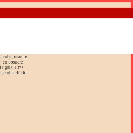
iaculis posuere.
e, eu posuere
 ligula. Cras
iaculis efficitur