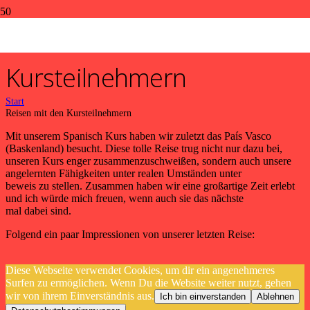
Reisen mit den
Kursteilnehmern
Start
Reisen mit den Kursteilnehmern
Mit unserem Spanisch Kurs haben wir zuletzt das País Vasco
(Baskenland) besucht. Diese tolle Reise trug nicht nur dazu bei,
unseren Kurs enger zusammenzuschweißen, sondern auch unsere
angelernten Fähigkeiten unter realen Umständen unter
beweis zu stellen. Zusammen haben wir eine großartige Zeit erlebt
und ich würde mich freuen, wenn auch sie das nächste
mal dabei sind.
Folgend ein paar Impressionen von unserer letzten Reise:
Diese Webseite verwendet Cookies, um dir ein angenehmeres
Surfen zu ermöglichen. Wenn Du die Website weiter nutzt, gehen
wir von ihrem Einverständnis aus.
Ich bin einverstanden
Ablehnen