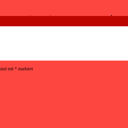
penning in a new tab
sind mit
*
markiert