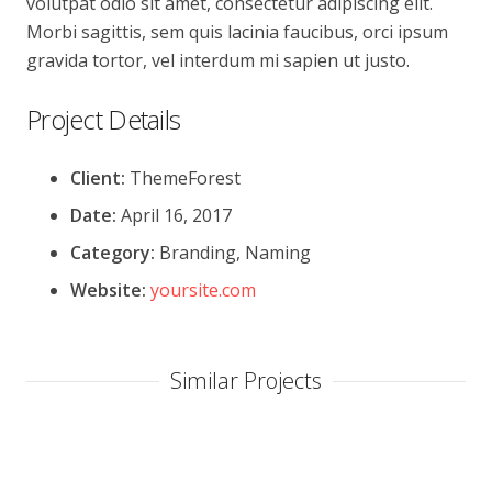
volutpat odio sit amet, consectetur adipiscing elit.
Morbi sagittis, sem quis lacinia faucibus, orci ipsum
gravida tortor, vel interdum mi sapien ut justo.
Project Details
Client:
ThemeForest
Date:
April 16, 2017
Category:
Branding, Naming
Website:
yoursite.com
Similar Projects
Project Example 4 – Slider
Project Example 4 – Vimeo
Custom Project Link openning in a new tab