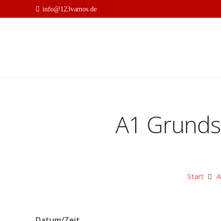
info@123vamos.de
A1 Grundst
Start
A
Datum/Zeit